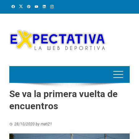
Skip
to
content
Se va la primera vuelta de
encuentros
28/10/2020
by
mati21