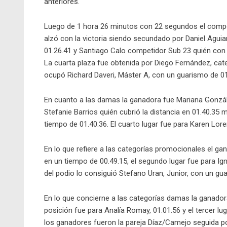
anteriores.
Luego de 1 hora 26 minutos con 22 segundos el compet
alzó con la victoria siendo secundado por Daniel Aguia
01.26.41 y Santiago Calo competidor Sub 23 quién con 
La cuarta plaza fue obtenida por Diego Fernández, categ
ocupó Richard Daveri, Máster A, con un guarismo de 01
En cuanto a las damas la ganadora fue Mariana Gonzál
Stefanie Barrios quién cubrió la distancia en 01.40.35
tiempo de 01.40.36. El cuarto lugar fue para Karen Lore
En lo que refiere a las categorías promocionales el gan
en un tiempo de 00.49.15, el segundo lugar fue para Ig
del podio lo consiguió Stefano Uran, Junior, con un gu
En lo que concierne a las categorías damas la ganador
posición fue para Analía Romay, 01.01.56 y el tercer lu
los ganadores fueron la pareja Díaz/Camejo seguida p