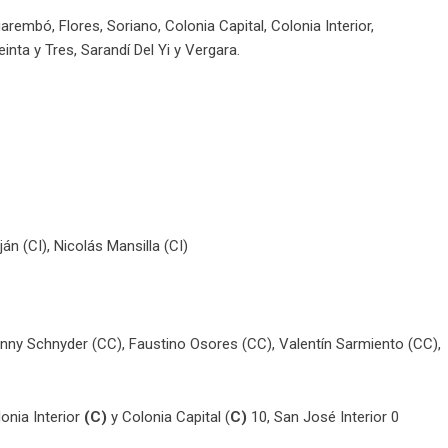
uarembó, Flores, Soriano, Colonia Capital, Colonia Interior,
nta y Tres, Sarandí Del Yi y Vergara.
án (CI), Nicolás Mansilla (CI)
hnny Schnyder (CC), Faustino Osores (CC), Valentín Sarmiento (CC),
lonia Interior
(C)
y Colonia Capital (
C)
10, San José Interior 0