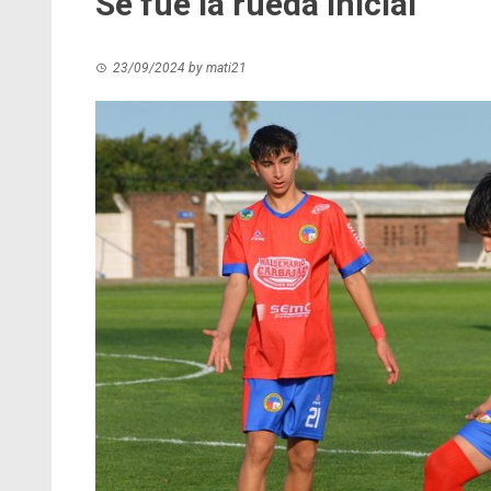
Se fue la rueda inicial
23/09/2024
by
mati21