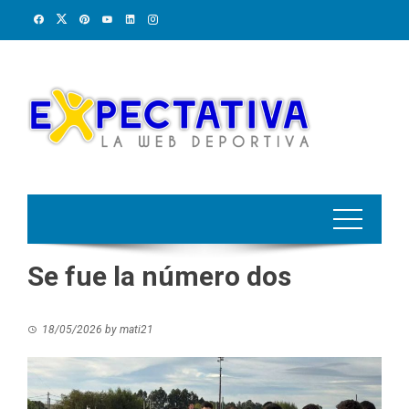
Skip
to
content
Se fue la número dos
18/05/2026
by
mati21