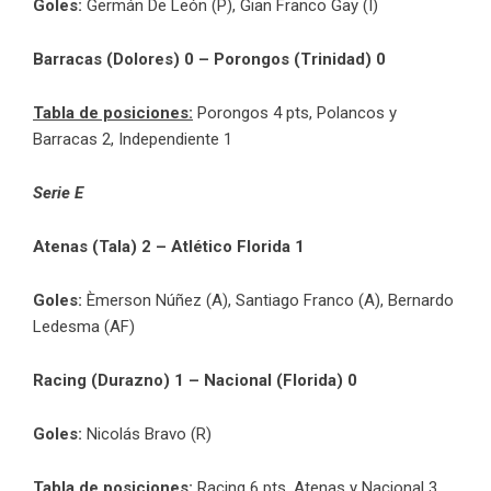
Goles:
Germán De León (P), Gian Franco Gay (I)
Barracas (Dolores) 0 – Porongos (Trinidad) 0
Tabla de posiciones:
Porongos 4 pts, Polancos y
Barracas 2, Independiente 1
Serie E
Atenas (Tala) 2 – Atlético Florida 1
Goles:
Èmerson Núñez (A), Santiago Franco (A), Bernardo
Ledesma (AF)
Racing (Durazno) 1 – Nacional (Florida) 0
Goles:
Nicolás Bravo (R)
Tabla de posiciones:
Racing 6 pts, Atenas y Nacional 3,