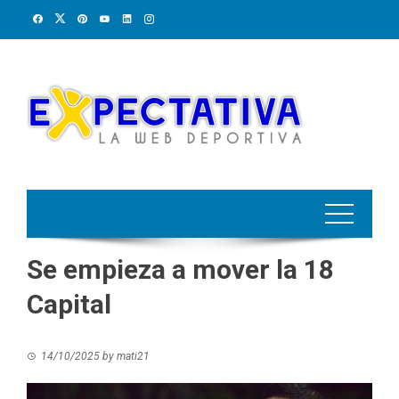
Skip
to
content
Se empieza a mover la 18
Capital
14/10/2025
by
mati21