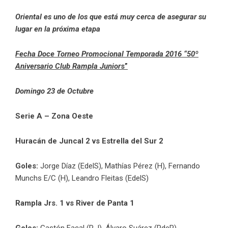
Oriental es uno de los que está muy cerca de asegurar su
lugar en la próxima etapa
Fecha Doce Torneo Promocional Temporada 2016 “50º
Aniversario Club Rampla Junior
s”
Domingo 23 de Octubre
Serie A – Zona Oeste
Huracán de Juncal 2 vs Estrella del Sur 2
Goles:
Jorge Díaz (EdelS), Mathías Pérez (H), Fernando
Munchs E/C (H), Leandro Fleitas (EdelS)
Rampla Jrs. 1 vs River de Panta 1
Goles:
Gastón Facal (R.J), Álvaro Suárez (RdeP)