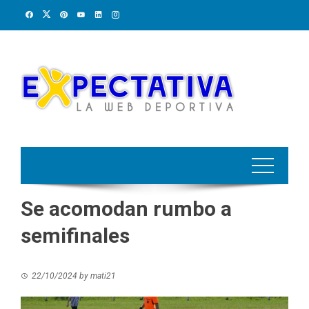
Skip
to
content
Se acomodan rumbo a
semifinales
22/10/2024
by
mati21