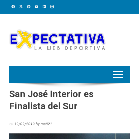
Skip
to
content
San José Interior es
Finalista del Sur
19/02/2019
by
mati21