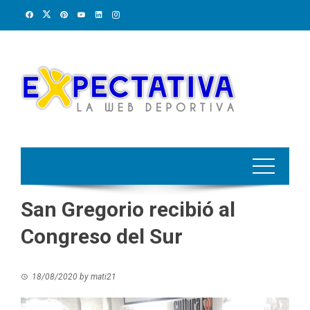
Skip
to
content
San Gregorio recibió al
Congreso del Sur
18/08/2020
by
mati21