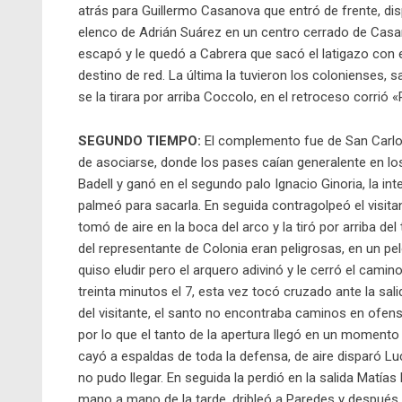
atrás para Guillermo Casanova que entró de frente, dispa
elenco de Adrián Suárez en un centro cerrado de Casan
escapó y le quedó a Cabrera que sacó el latigazo con 
destino de red. La última la tuvieron los colonienses, 
se la tirara por arriba Coccolo, en el retroceso corrió
SEGUNDO TIEMPO:
El complemento fue de San Carlos
de asociarse, donde los pases caían generalente en lo
Badell y ganó en el segundo palo Ignacio Ginoria, la int
palmeó para sacarla. En seguida contragolpeó el visitan
tomó de aire en la boca del arco y la tiró por arriba de
del representante de Colonia eran peligrosas, en un 
quiso eludir pero el arquero adivinó y le cerró el camin
treinta minutos el 7, esta vez tocó cruzado ante la salid
del visitante, el santo no encontraba caminos en ofen
por lo que el tanto de la apertura llegó en un momento 
cayó a espaldas de toda la defensa, de aire disparó 
no pudo llegar. En seguida la perdió en la salida Matía
mano a mano de la tarde, dribleó a Paredes y después co