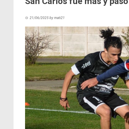
San Carlos fue más y pasó
21/06/2025
by
mati21