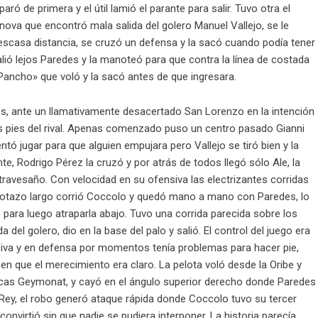
ró de primera y el útil lamió el parante para salir. Tuvo otra el
ova que encontró mala salida del golero Manuel Vallejo, se le
escasa distancia, se cruzó un defensa y la sacó cuando podía tener
salió lejos Paredes y la manoteó para que contra la línea de costada
 «Pancho» que voló y la sacó antes de que ingresara.
, ante un llamativamente desacertado San Lorenzo en la intención
s pies del rival. Apenas comenzado puso un centro pasado Gianni
entó jugar para que alguien empujara pero Vallejo se tiró bien y la
te, Rodrigo Pérez la cruzó y por atrás de todos llegó sólo Ale, la
l travesaño. Con velocidad en su ofensiva las electrizantes corridas
pelotazo largo corrió Coccolo y quedó mano a mano con Paredes, lo
o para luego atraparla abajo. Tuvo una corrida parecida sobre los
a del golero, dio en la base del palo y salió. El control del juego era
siva y en defensa por momentos tenía problemas para hacer pie,
en que el merecimiento era claro. La pelota voló desde la Oribe y
Lucas Geymonat, y cayó en el ángulo superior derecho donde Paredes
s Rey, el robo generó ataque rápida donde Coccolo tuvo su tercer
nvirtió sin que nadie se pudiera interponer. La historia parecía