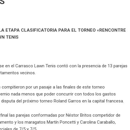
S
A ETAPA CLASIFICATORIA PARA EL TORNEO «RENCONTRE
N TENIS
utarse en el Carrasco Lawn Tenis contó con la presencia de 13 parejas
rtamentos vecinos.
as compitieron por un pasaje a las finales de este torneo
emio nada menos que poder concurrir con todos los gastos
la disputa del próximo torneo Roland Garros en la capital francesa.
la final las parejas conformadas por Néstor Britos competidor de
ento y los maragatos Martín Poncetti y Carolina Caraballo,
rciales de 7/5 y 7/5.