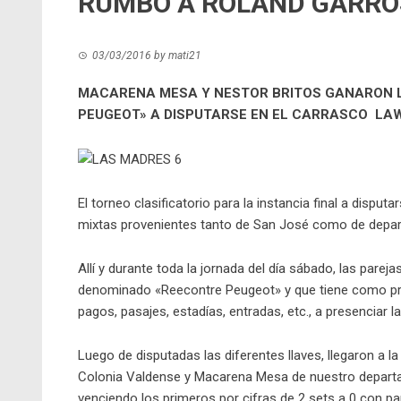
RUMBO A ROLAND GARRO
03/03/2016
by
mati21
MACARENA MESA Y NESTOR BRITOS GANARON L
PEUGEOT» A DISPUTARSE EN EL CARRASCO
LAW
El torneo clasificatorio para la instancia final a disp
mixtas provenientes tanto de San José como de depa
Allí y durante toda la jornada del día sábado, las parej
denominado «Reecontre Peugeot» y que tiene como pr
pagos, pasajes, estadías, entradas, etc., a presenciar 
Luego de disputadas las diferentes llaves, llegaron a 
Colonia Valdense y Macarena Mesa de nuestro departam
venciendo los primeros por cifras de 2 sets a 0 con pa