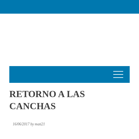
Skip
to
content
RETORNO A LAS CANCHAS
16/06/2017
by
mati21