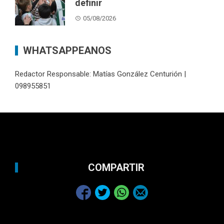
definir
05/08/2026
WHATSAPPEANOS
Redactor Responsable: Matías González Centurión |
098955851
COMPARTIR