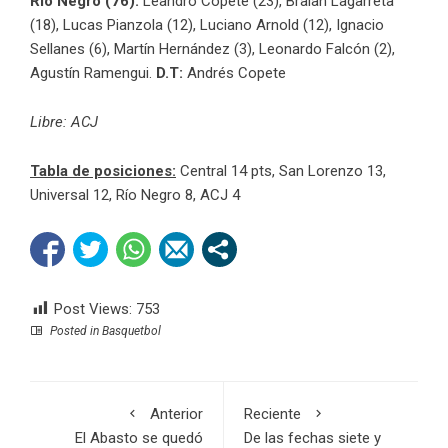
Río Negro (76):
Leandro Copete (23), Braian Lagarreta
(18), Lucas Pianzola (12), Luciano Arnold (12), Ignacio
Sellanes (6), Martín Hernández (3), Leonardo Falcón (2),
Agustín Ramengui.
D.T:
Andrés Copete
Libre: ACJ
Tabla de posiciones:
Central 14 pts, San Lorenzo 13,
Universal 12, Río Negro 8, ACJ 4
Post Views:
753
Posted in
Basquetbol
Anterior
Reciente
El Abasto se quedó
De las fechas siete y