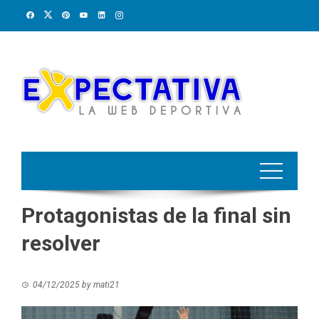
Skip
to
content
Protagonistas de la final sin
resolver
04/12/2025
by
mati21