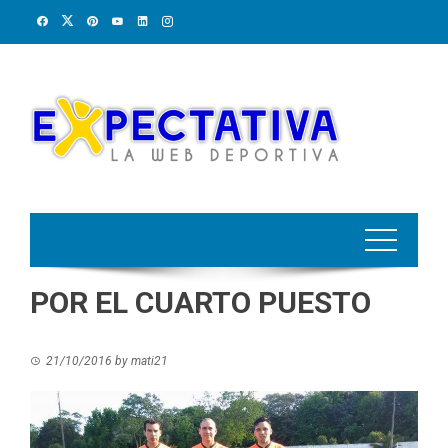
Skip
to
content
POR EL CUARTO PUESTO
21/10/2016
by
mati21