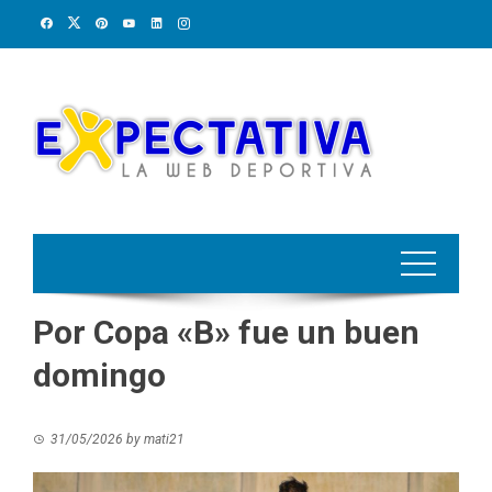
Skip
to
content
Por Copa «B» fue un buen
domingo
31/05/2026
by
mati21