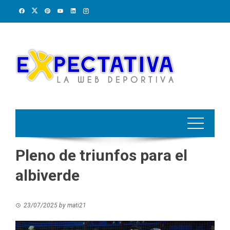
Skip
to
content
Pleno de triunfos para el
albiverde
23/07/2025
by
mati21