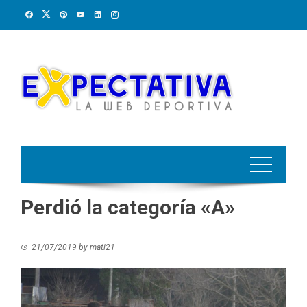
Skip
to
content
Perdió la categoría «A»
21/07/2019
by
mati21