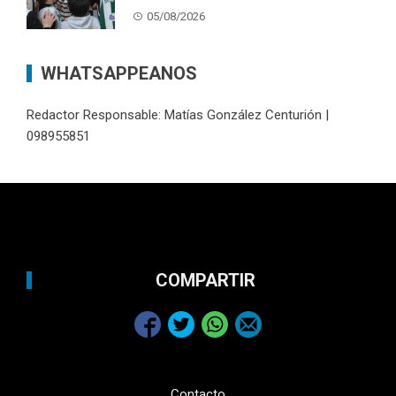
05/08/2026
WHATSAPPEANOS
Redactor Responsable: Matías González Centurión |
098955851
COMPARTIR
Contacto