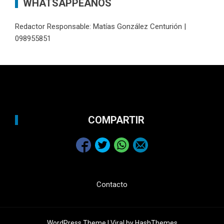
WHATSAPPEANOS
Redactor Responsable: Matías González Centurión |
098955851
COMPARTIR
Contacto
WordPress Theme |
Viral
by HashThemes