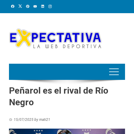
Skip
to
content
Peñarol es el rival de Río
Negro
15/07/2025
by
mati21