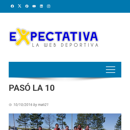
Skip
to
content
PASÓ LA 10
10/10/2016
by
mati21