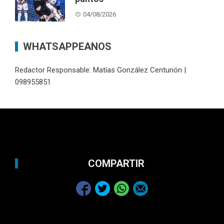
04/08/2026
WHATSAPPEANOS
Redactor Responsable: Matías González Centurión |
098955851
COMPARTIR