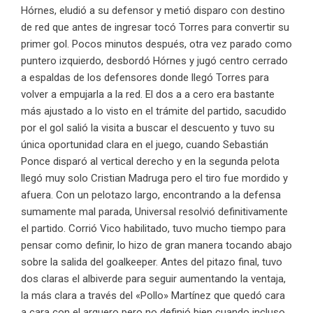
Hórnes, eludió a su defensor y metió disparo con destino
de red que antes de ingresar tocó Torres para convertir su
primer gol. Pocos minutos después, otra vez parado como
puntero izquierdo, desbordó Hórnes y jugó centro cerrado
a espaldas de los defensores donde llegó Torres para
volver a empujarla a la red. El dos a a cero era bastante
más ajustado a lo visto en el trámite del partido, sacudido
por el gol salió la visita a buscar el descuento y tuvo su
única oportunidad clara en el juego, cuando Sebastián
Ponce disparó al vertical derecho y en la segunda pelota
llegó muy solo Cristian Madruga pero el tiro fue mordido y
afuera. Con un pelotazo largo, encontrando a la defensa
sumamente mal parada, Universal resolvió definitivamente
el partido. Corrió Vico habilitado, tuvo mucho tiempo para
pensar como definir, lo hizo de gran manera tocando abajo
sobre la salida del goalkeeper. Antes del pitazo final, tuvo
dos claras el albiverde para seguir aumentando la ventaja,
la más clara a través del «Pollo» Martínez que quedó cara
a cara con el arquero pero no definió bien cuando incluso