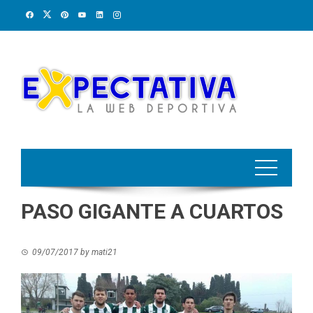
Skip
to
content
PASO GIGANTE A CUARTOS
09/07/2017
by
mati21