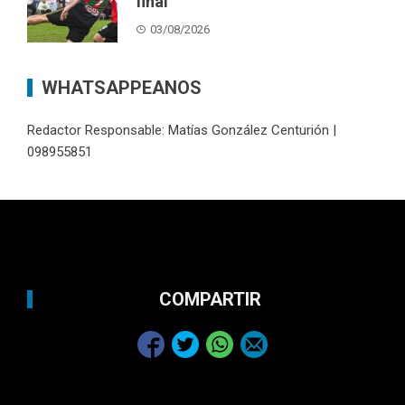
final
03/08/2026
WHATSAPPEANOS
Redactor Responsable: Matías González Centurión |
098955851
COMPARTIR