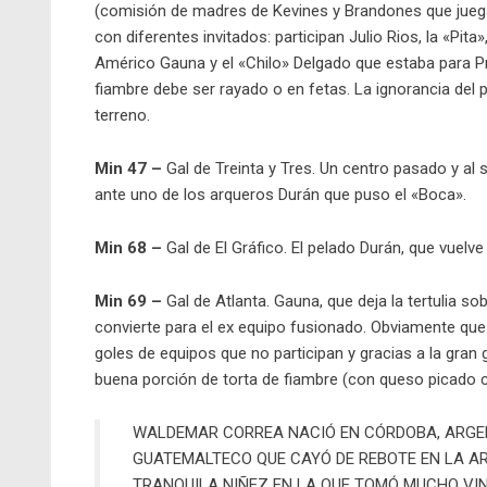
(comisión de madres de Kevines y Brandones que juegan 
con diferentes invitados: participan Julio Rios, la «Pit
Américo Gauna y el «Chilo» Delgado que estaba para Pri
fiambre debe ser rayado o en fetas. La ignorancia del pa
terreno.
Min 47 –
Gal de Treinta y Tres. Un centro pasado y al
ante uno de los arqueros Durán que puso el «Boca».
Min 68 –
Gal de El Gráfico. El pelado Durán, que vuelve
Min 69 –
Gal de Atlanta. Gauna, que deja la tertulia so
convierte para el ex equipo fusionado. Obviamente que s
goles de equipos que no participan y gracias a la gran
buena porción de torta de fiambre (con queso picado c
WALDEMAR CORREA NACIÓ EN CÓRDOBA, ARGEN
GUATEMALTECO QUE CAYÓ DE REBOTE EN LA A
TRANQUILA NIÑEZ EN LA QUE TOMÓ MUCHO VI