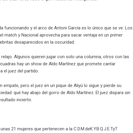
eda funcionando y el arco de Antoni García es lo único que se ve. Los
del match y Nacional aprovecha para sacar ventaja en un primer
ebritas desaparecidos en la oscuridad.
 relajo. Algunos quieren jugar con solo una columna, otros con las
s cuadras hay un show de Aldo Martínez que promete cantar
el juez del partido.
n empate, pero el juez en un pique de Aliyú lo sigue y pierde su
edad: qué hay abajo del gorro de Aldo Martínez. El juez dispara sin
esultado incierto.
, unas 21 mujeres que pertenecen a la C.D.M.deK.Y.B.Q.J.E.TyT