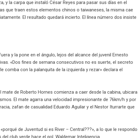
, y la carpa que instaló César Reyes para pasar sus días en el
itas que traen estos elementos chinos o taiwaneses, la misma cae
atamente. El resultado quedará incierto. El línea número dos insiste
era y la pone en el ángulo, lejos del alcance del juvenil Ernesto
sivas. «Dos fines de semana consecutivos no es suerte, el secreto
e comba con la palanquita de la izquierda y rezar» declara el
el mate de Roberto Hornes comienza a caer desde la cabina, ubicara
 mismos. El mate agarra una velocidad impresionante de 76km/h y por
acia, zafan de casualidad Eduardo Aguilar y el Nestor Iturrarte que
porqué de Juventud si es River – Central???», a lo que le respondo
del club verde hace el gol. Waldemar Inteligencia.