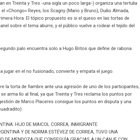
en Treinta y Tres -una sigla un poco larga-) organiza una tertulia
a», el «Chongo» Reyes, los Scagny (Mario y Bruno), Duilio Almada,
mera Hora. El tópico propuesto es si el queso en las tortas de
nel sobre el tema aburre, y el público vuelve a rodear el tejido del
 segundo palo encuentra solo a Hugo Britos que define de rabona
 a jugar en el no fusionado, convierte y empata el juego.
bre la torta de fiambre ante una agresión de uno de los participantes,
e arma lío al final, ya que Treinta y Tres reclama los puntos por
 gestión de Marco Placeres consigue los puntos en disputa y una
uadradito).
TINA. HIJO DE MAICOL CORREA, INMIGRANTE
RGENTINA Y DE NORMA ESTÉVEZ DE CORREA, TUVO UNA
NO DE MENDOZA QUE CONSEGUÍA GRACIAS A UN CANJE CON