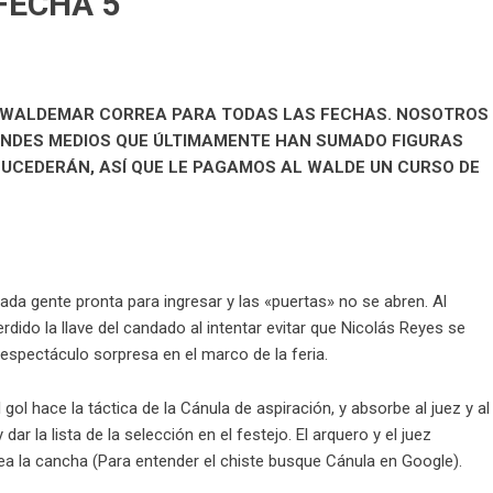
FECHA 5
DE WALDEMAR CORREA PARA TODAS LAS FECHAS. NOSOTROS
ANDES MEDIOS QUE ÚLTIMAMENTE HAN SUMADO FIGURAS
SUCEDERÁN, ASÍ QUE LE PAGAMOS AL WALDE UN CURSO DE
da gente pronta para ingresar y las «puertas» no se abren. Al
rdido la llave del candado al intentar evitar que Nicolás Reyes se
n espectáculo sorpresa en el marco de la feria.
ol hace la táctica de la Cánula de aspiración, y absorbe al juez y al
r la lista de la selección en el festejo. El arquero y el juez
a la cancha (Para entender el chiste busque Cánula en Google).