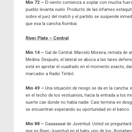
Min 72 –
El viento comienza a soplar con mucha fuerza
pueblo levanta vuelo. Producto de las infames estaqu
sobre el juez del match y el partido se suspende inmedi
que esa la cancha Rombai.
River Plate – Central
Min 14 –
Gal de Central. Marcelo Moreira, remata de afu
Medina. Después, el lateral se aboca a las tares defen
está en apretar el cuadrado en el momento exacto, darl
marcador a Radio Timbó.
Min 49 –
Una situación de riesgo se da en la cancha: 
en el techo de los vestuariois, hacia la entrada a los
suerte cae donde no había nadie. Casi termina en desgr
se encuentran esperando su oportunidad en el banco.
Min 88 –
Gaaaaaaal de Juventud. Usted se preguntará «
que es River-Juventud en el baby, uno de los Jhonatans 