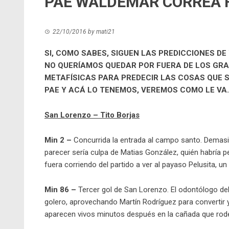
PAE WALDEMAR CORREA 
22/10/2016
by
mati21
SI, COMO SABES, SIGUEN LAS PREDICCIONES 
NO QUERÍAMOS QUEDAR POR FUERA DE LOS GR
METAFÍSICAS PARA PREDECIR LAS COSAS QUE 
PAE Y ACÁ LO TENEMOS, VEREMOS COMO LE VA.
San Lorenzo – Tito Borjas
Min 2 –
Concurrida la entrada al campo santo. Demasia
parecer sería culpa de Matias González, quién habría pe
fuera corriendo del partido a ver al payaso Pelusita, u
Min 86 –
Tercer gol de San Lorenzo. El odontólogo del g
golero, aprovechando Martín Rodríguez para convertir y da
aparecen vivos minutos después en la cañada que rode