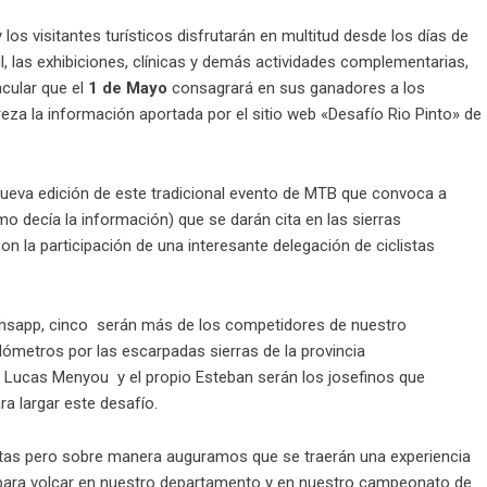
os visitantes turísticos disfrutarán en multitud desde los días de
ntil, las exhibiciones, clínicas y demás actividades complementarias,
cular que el
1 de Mayo
consagrará en sus ganadores a los
reza la información aportada por el sitio web «Desafío Rio Pinto» de
ueva edición de este tradicional evento de MTB que convoca a
mo decía la información) que se darán cita en las sierras
 la participación de una interesante delegación de ciclistas
hsapp, cinco serán más de los competidores de nuestro
lómetros por las escarpadas sierras de la provincia
a, Lucas Menyou y el propio Esteban serán los josefinos que
a largar este desafío.
tas pero sobre manera auguramos que se traerán una experiencia
al para volcar en nuestro departamento y en nuestro campeonato de