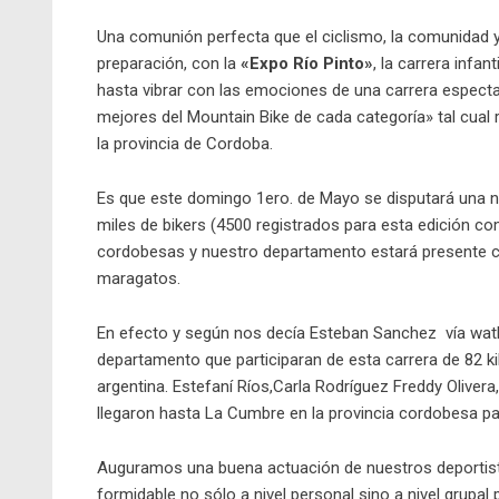
Una comunión perfecta que el ciclismo, la comunidad y l
preparación, con la
«Expo Río Pinto»
, la carrera infa
hasta vibrar con las emociones de una carrera especta
mejores del Mountain Bike de cada categoría» tal cual 
la provincia de Cordoba.
Es que este domingo 1ero. de Mayo se disputará una n
miles de bikers (4500 registrados para esta edición co
cordobesas y nuestro departamento estará presente con
maragatos.
En efecto y según nos decía Esteban Sanchez vía wat
departamento que participaran de esta carrera de 82 ki
argentina. Estefaní Ríos,Carla Rodríguez Freddy Oliver
llegaron hasta La Cumbre en la provincia cordobesa par
Auguramos una buena actuación de nuestros deportis
formidable no sólo a nivel personal sino a nivel grup