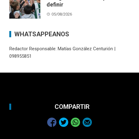
definir
05/08/2026
WHATSAPPEANOS
Redactor Responsable: Matías González Centurión |
098955851
COMPARTIR