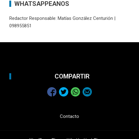
WHATSAPPEANOS
Redactor Responsable: Matías González Centurión |
098955851
COMPARTIR
Contacto