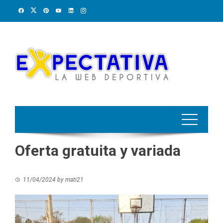
Skip
to
content
Oferta gratuita y variada
11/04/2024
by
mati21