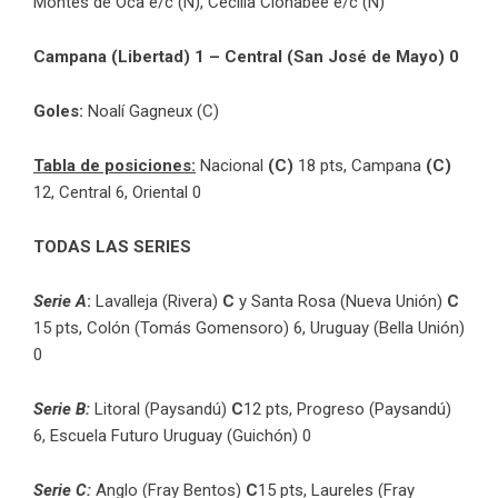
Montes de Oca e/c (N), Cecilia Clonabee e/c (N)
Campana (Libertad) 1 – Central (San José de Mayo) 0
Goles:
Noalí Gagneux (C)
Tabla de posiciones:
Nacional
(C)
18 pts, Campana
(C)
12, Central 6, Oriental 0
TODAS LAS SERIES
Serie A
:
Lavalleja (Rivera)
C
y Santa Rosa (Nueva Unión)
C
15 pts, Colón (Tomás Gomensoro) 6, Uruguay (Bella Unión)
0
Serie B:
Litoral (Paysandú)
C
12 pts, Progreso (Paysandú)
6, Escuela Futuro Uruguay (Guichón) 0
Serie C:
Anglo (Fray Bentos)
C
15 pts, Laureles (Fray