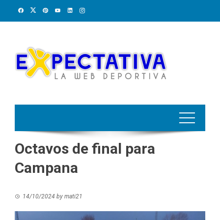
Skip
to
content
Octavos de final para
Campana
14/10/2024
by
mati21