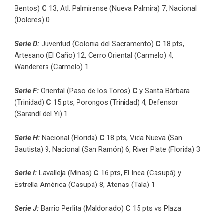
Bentos)
C
13, Atl. Palmirense (Nueva Palmira) 7, Nacional
(Dolores) 0
Serie D:
Juventud (Colonia del Sacramento)
C
18 pts,
Artesano (El Caño) 12, Cerro Oriental (Carmelo) 4,
Wanderers (Carmelo) 1
Serie F:
Oriental (Paso de los Toros)
C
y Santa Bárbara
(Trinidad)
C
15 pts, Porongos (Trinidad) 4, Defensor
(Sarandí del Yi) 1
Serie H:
Nacional (Florida)
C
18 pts, Vida Nueva (San
Bautista) 9, Nacional (San Ramón) 6, River Plate (Florida) 3
Serie I:
Lavalleja (Minas)
C
16 pts, El Inca (Casupá) y
Estrella América (Casupá) 8, Atenas (Tala) 1
Serie J:
Barrio Perlita (Maldonado)
C
15 pts vs Plaza