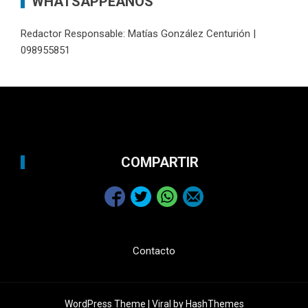
WHATSAPPEANOS
Redactor Responsable: Matías González Centurión |
098955851
COMPARTIR
Contacto
WordPress Theme |
Viral
by HashThemes