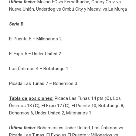
Última fecha:
Molino FC vs Fernetbache, Godoy Cruz vs
Nueva Unión, Underdog vs Ombú City y Macavi vs La Murga
Serie B
El Puente 5 – Millonarios 2
El Expo 5 – Under United 2
Los Úntimos 4 – Botafuego 1
Picada Las Tunas 7 – Bohemios 0
Tabla de posiciones:
Picada Las Tunas 14 pts (
C
), Los
Úntimos 13 (
C
), El Expo 12 (
C
), El Puente 10, Botafuego 8,
Bohemios 6, Under United 2, Millonarios 1
Última fecha:
Bohemios vs Under United, Los Úntimos vs
Picada Las Tunas, El Expo vs El Puente y Millonarios vs