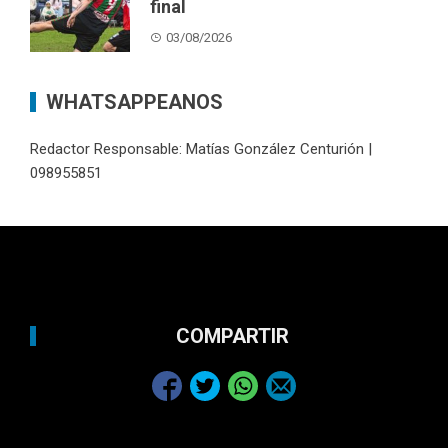
final
03/08/2026
WHATSAPPEANOS
Redactor Responsable: Matías González Centurión |
098955851
COMPARTIR