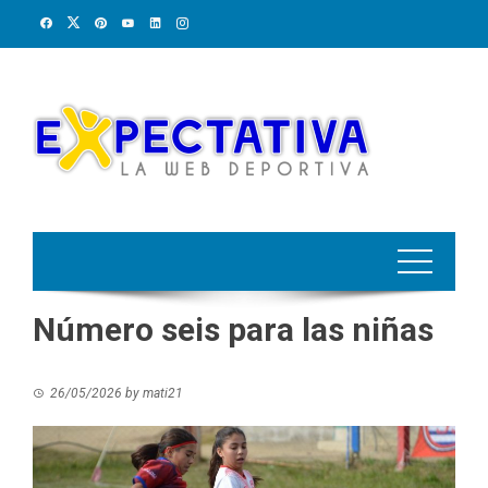
Skip
to
content
Número seis para las niñas
26/05/2026
by
mati21