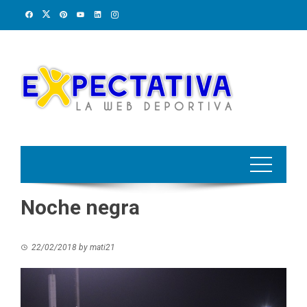
Skip
to
content
Noche negra
22/02/2018
by
mati21