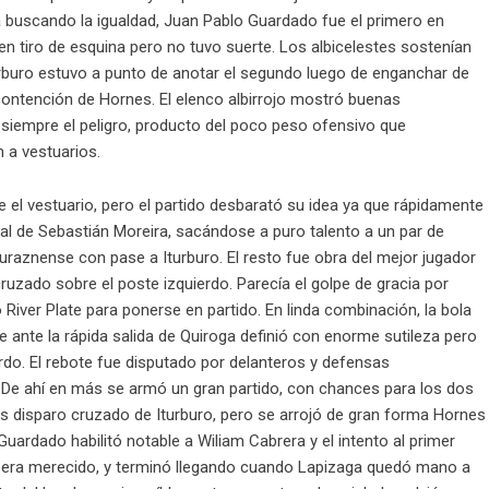
iba buscando la igualdad, Juan Pablo Guardado fue el primero en
n tiro de esquina pero no tuvo suerte. Los albicelestes sostenían
urburo estuvo a punto de anotar el segundo luego de enganchar de
ontención de Hornes. El elenco albirrojo mostró buenas
ó siempre el peligro, producto del poco peso ofensivo que
 a vestuarios.
el vestuario, pero el partido desbarató su idea ya que rápidamente
dual de Sebastián Moreira, sacándose a puro talento a un par de
duraznense con pase a Iturburo. El resto fue obra del mejor jugador
cruzado sobre el poste izquierdo. Parecía el golpe de gracia por
o River Plate para ponerse en partido. En linda combinación, la bola
e ante la rápida salida de Quiroga definió con enorme sutileza pero
erdo. El rebote fue disputado por delanteros y defensas
 De ahí en más se armó un gran partido, con chances para los dos
ras disparo cruzado de Iturburo, pero se arrojó de gran forma Hornes
uardado habilitó notable a Wiliam Cabrera y el intento al primer
e era merecido, y terminó llegando cuando Lapizaga quedó mano a