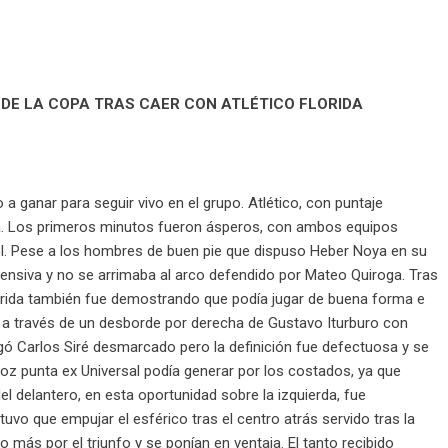
 DE LA COPA TRAS CAER CON ATLÉTICO FLORIDA
 a ganar para seguir vivo en el grupo. Atlético, con puntaje
nda. Los primeros minutos fueron ásperos, con ambos equipos
l. Pese a los hombres de buen pie que dispuso Heber Noya en su
ofensiva y no se arrimaba al arco defendido por Mateo Quiroga. Tras
Florida también fue demostrando que podía jugar de buena forma e
ego a través de un desborde por derecha de Gustavo Iturburo con
legó Carlos Siré desmarcado pero la definición fue defectuosa y se
eloz punta ex Universal podía generar por los costados, ya que
l delantero, en esta oportunidad sobre la izquierda, fue
uvo que empujar el esférico tras el centro atrás servido tras la
 más por el triunfo y se ponían en ventaja. El tanto recibido