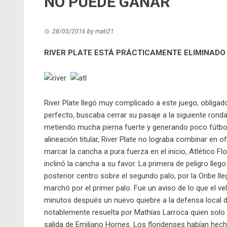
NO PUEDE GANAR
28/05/2016
by
mati21
RIVER PLATE ESTÁ PRÁCTICAMENTE ELIMINADO
River Plate llegó muy complicado a este juego, obligado
perfecto, buscaba cerrar su pasaje a la siguiente ro
metiendo mucha pierna fuerte y generando poco fútbo
alineación titular, River Plate no lograba combinar en 
marcar la cancha a pura fuerza en el inicio, Atlético 
inclinó la cancha a su favor. La primera de peligro ll
posterior centro sobre el segundo palo, por la Oribe l
marchó por el primer palo. Fue un aviso de lo que el v
minutos después un nuevo quiebre a la defensa local de
notablemente resuelta por Mathías Larroca quien solo t
salida de Emiliano Hornes. Los floridenses habían hecho