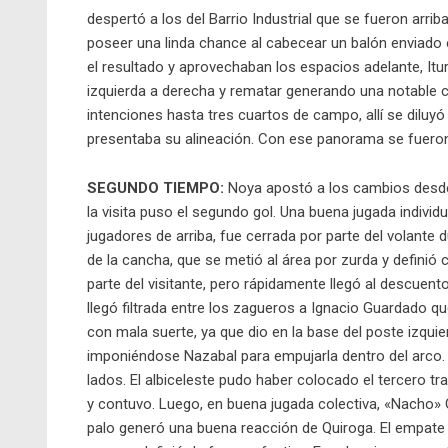
despertó a los del Barrio Industrial que se fueron arr
poseer una linda chance al cabecear un balón enviado e
el resultado y aprovechaban los espacios adelante, It
izquierda a derecha y rematar generando una notable c
intenciones hasta tres cuartos de campo, allí se diluy
presentaba su alineación. Con ese panorama se fueron
SEGUNDO TIEMPO:
Noya apostó a los cambios desde 
la visita puso el segundo gol. Una buena jugada indivi
jugadores de arriba, fue cerrada por parte del volante 
de la cancha, que se metió al área por zurda y definió 
parte del visitante, pero rápidamente llegó al descuent
llegó filtrada entre los zagueros a Ignacio Guardado qu
con mala suerte, ya que dio en la base del poste izqui
imponiéndose Nazabal para empujarla dentro del arco.
lados. El albiceleste pudo haber colocado el tercero t
y contuvo. Luego, en buena jugada colectiva, «Nacho» G
palo generó una buena reacción de Quiroga. El empat