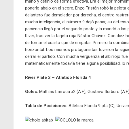
mano y definió de forma efectiva. Era el mejor momento
ponerlo abajo en el score. Enzo Tristán robó la pelota en
delantero fue demoledor por derecha, el centro rastre
mucha inteligencia, el número 9 dejó pasar, su defens
paciencia llegó por el segundo poste y la mandó a las
River, tras ver la tarjeta roja Néstor Chávez. Con die
de tomar el cuarto que de empatar. Primero la combinaci
horizontal. Los mismos protagonistas tuvieron la sigui
cerrar el partido. Con mucha vergüenza el albirrojo fue a
matemáticamente todavía tiene alguna posibilidad, lo re
River Plate 2 – Atlético Florida 4
Goles:
Mathías Larroca x2 (A.F), Gustavo Iturburo (A.F)
Tabla de Posiciones:
Atlético Florida 9 pts (C), Univers