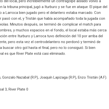
 del local, pero increíblemente un contragolpe aislado volvió a
 la tribuna principal, jugó a Iturburo y se fue en ataque. El pique del
ro a Larroca bien jugado pero el delantero estaba marcado. Con
or pasó con el, y Tristán que había acompañado toda la jugada con
 piolas. Minutos después, se terminó de complicar el match para
z hombres, y muchos espacios en el fondo, el local estaba más cerca
ón entre Iturburo y Larroca tuvo definición del 10 por arriba del
ente, pero esta vez el centrodelantero no perdonó y terminó de
 buscar otro gol hasta el final, pero no lo consiguió. Si bien
al es que River Plate está casi eliminado.
, Gonzalo Nazabal (R.P), Joaquín Lapizaga (R.P), Enzo Tristán (A.F).
al 3, River Plate 0