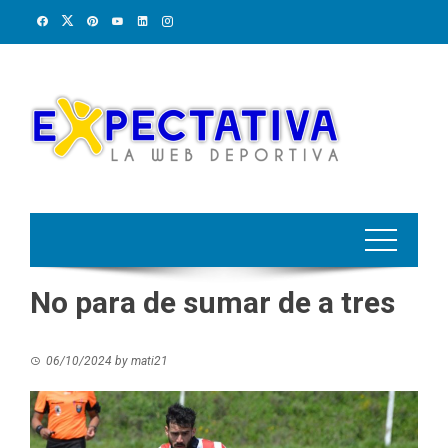
Skip
to
content
No para de sumar de a tres
06/10/2024
by
mati21