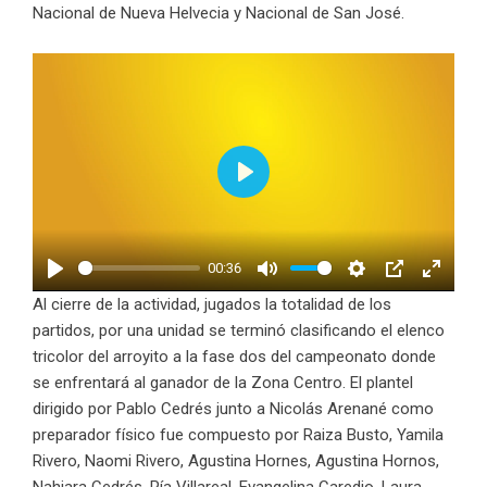
Nacional de Nueva Helvecia y Nacional de San José.
Play
00:36
Play
Mute
Settings
PIP
Enter
Al cierre de la actividad, jugados la totalidad de los
fullscr
partidos, por una unidad se terminó clasificando el elenco
tricolor del arroyito a la fase dos del campeonato donde
se enfrentará al ganador de la Zona Centro. El plantel
dirigido por Pablo Cedrés junto a Nicolás Arenané como
preparador físico fue compuesto por Raiza Busto, Yamila
Rivero, Naomi Rivero, Agustina Hornes, Agustina Hornos,
Nahiara Cedrés, Pía Villareal, Evangelina Caredio, Laura