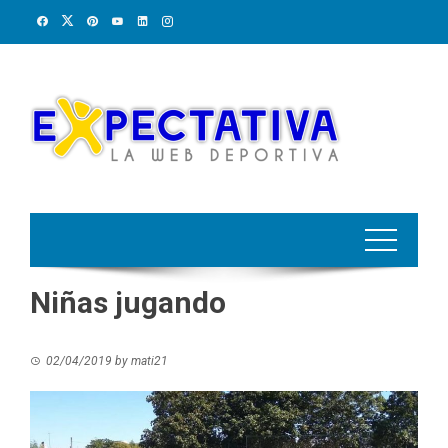
Skip
to
content
Niñas jugando
02/04/2019
by
mati21