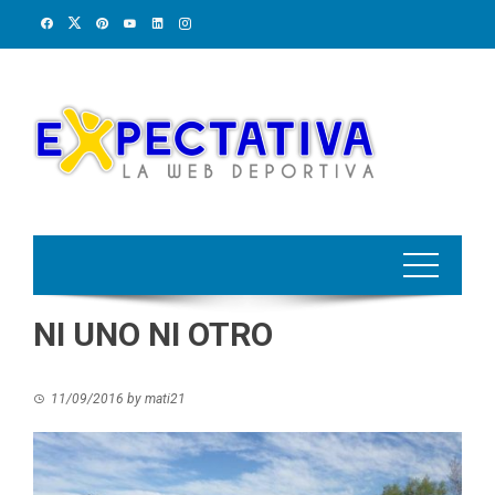
Skip
to
content
NI UNO NI OTRO
11/09/2016
by
mati21