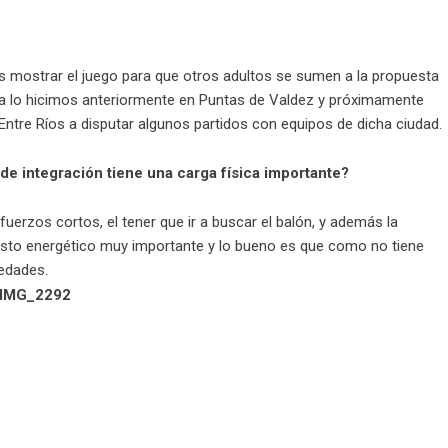
os mostrar el juego para que otros adultos se sumen a la propuesta
a lo hicimos anteriormente en Puntas de Valdez y próximamente
tre Ríos a disputar algunos partidos con equipos de dicha ciudad.
e integración tiene una carga física importante?
sfuerzos cortos, el tener que ir a buscar el balón, y además la
gasto energético muy importante y lo bueno es que como no tiene
ico pero adecuado a estas edades.