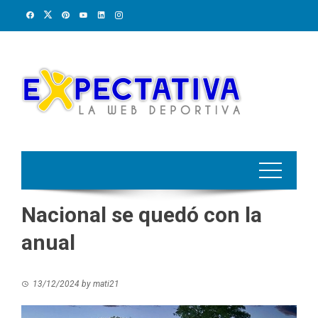
Skip
to
content
Nacional se quedó con la
anual
13/12/2024
by
mati21