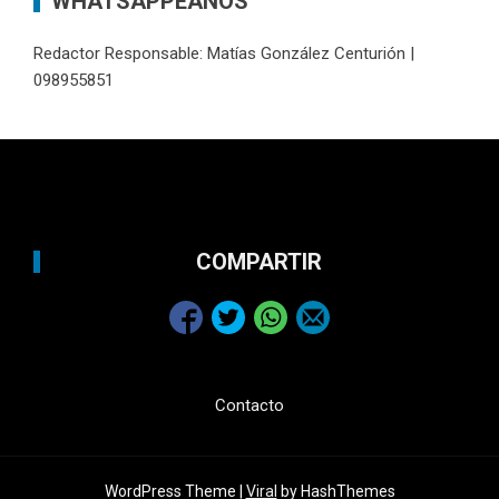
WHATSAPPEANOS
Redactor Responsable: Matías González Centurión |
098955851
COMPARTIR
Contacto
WordPress Theme |
Viral
by HashThemes