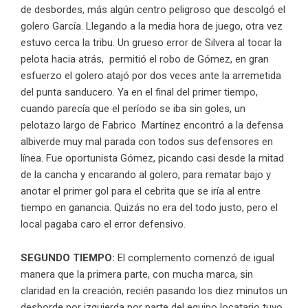
de desbordes, más algún centro peligroso que descolgó el
golero García. Llegando a la media hora de juego, otra vez
estuvo cerca la tribu. Un grueso error de Silvera al tocar la
pelota hacia atrás, permitió el robo de Gómez, en gran
esfuerzo el golero atajó por dos veces ante la arremetida
del punta sanducero. Ya en el final del primer tiempo,
cuando parecía que el período se iba sin goles, un
pelotazo largo de Fabrico Martínez encontró a la defensa
albiverde muy mal parada con todos sus defensores en
línea. Fue oportunista Gómez, picando casi desde la mitad
de la cancha y encarando al golero, para rematar bajo y
anotar el primer gol para el cebrita que se iría al entre
tiempo en ganancia. Quizás no era del todo justo, pero el
local pagaba caro el error defensivo.
SEGUNDO TIEMPO:
El complemento comenzó de igual
manera que la primera parte, con mucha marca, sin
claridad en la creación, recién pasando los diez minutos un
desborde por izquierda por parte del equipo locatario tuvo