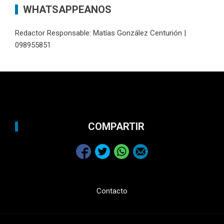
WHATSAPPEANOS
Redactor Responsable: Matías González Centurión |
098955851
COMPARTIR
Contacto