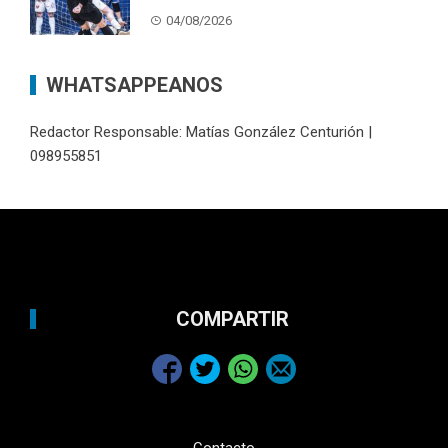
04/08/2026
WHATSAPPEANOS
Redactor Responsable: Matías González Centurión |
098955851
COMPARTIR