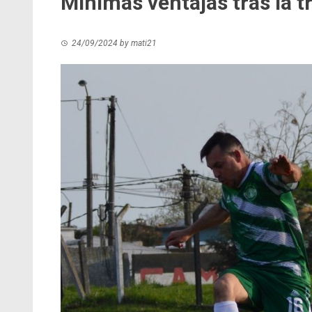
Mínimas ventajas tras la t
24/09/2024
by
mati21