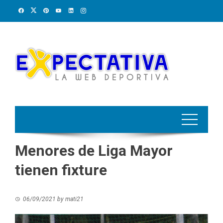
Skip
to
content
Menores de Liga Mayor
tienen fixture
06/09/2021
by
mati21