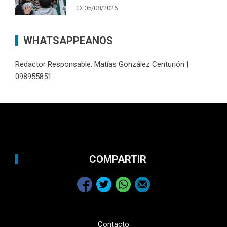
05/08/2026
WHATSAPPEANOS
Redactor Responsable: Matías González Centurión |
098955851
COMPARTIR
Contacto