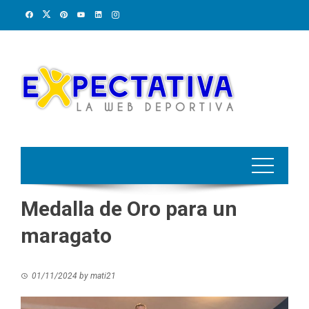
Skip
to
content
Medalla de Oro para un
maragato
01/11/2024
by
mati21