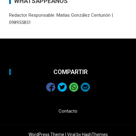
WHATSAPPEANOS
Redactor Responsable: Matías González Centurión |
098955851
COMPARTIR
Contacto
WordPress Theme |
Viral
by HashThemes