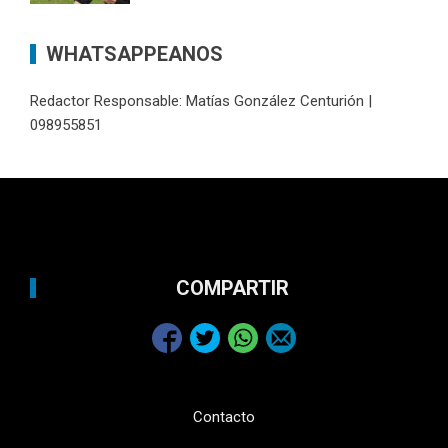
WHATSAPPEANOS
Redactor Responsable: Matías González Centurión |
098955851
COMPARTIR
Contacto