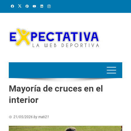
Skip
to
content
Mayoría de cruces en el
interior
21/05/2026
by
mati21