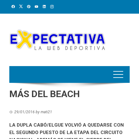
Skip
to
content
MÁS DEL BEACH
29/01/2016
by
mati21
LA DUPLA CABÓ/ELGUE VOLVIÓ A QUEDARSE CON
EL SEGUNDO PUESTO DE LA ETAPA DEL CIRCUITO