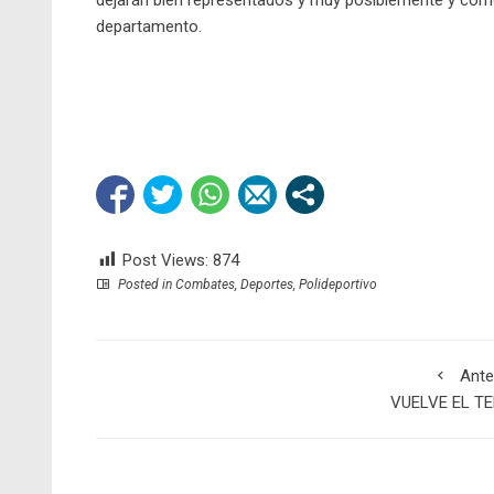
dejarán bien representados y muy posiblemente y como
departamento.
Post Views:
874
Posted in
Combates
,
Deportes
,
Polideportivo
Ante
VUELVE EL TE