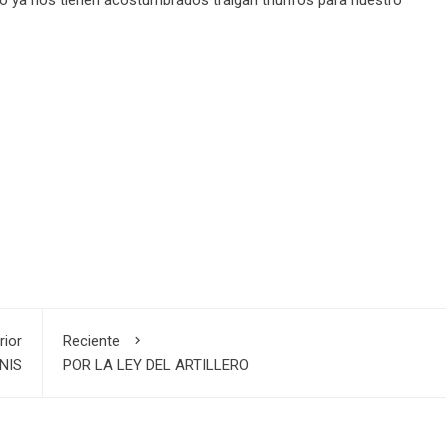
 ya nos tienen acostumbrados traigan triunfos para nuestro
rior
Reciente
NIS
POR LA LEY DEL ARTILLERO