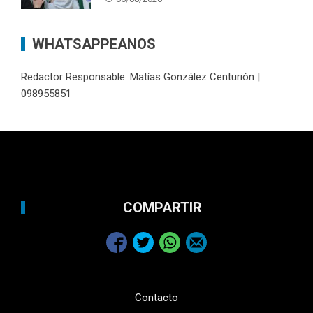
WHATSAPPEANOS
Redactor Responsable: Matías González Centurión |
098955851
COMPARTIR
Contacto