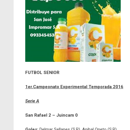
FUTBOL SENIOR
1er.Campeonato Experimental Temporada 2016
Serie A
San Rafael 2 – Juincam 0
Goles:
Delmar Sellanes (S.R), Anibal Oneto (S.R)