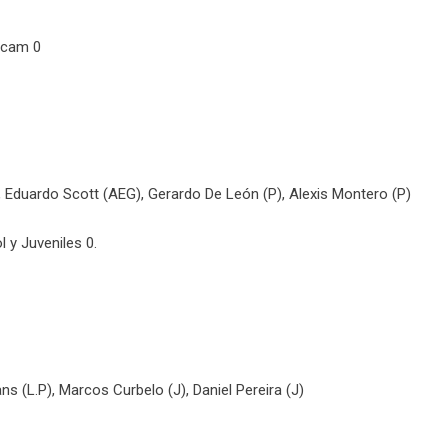
incam 0
 Eduardo Scott (AEG), Gerardo De León (P), Alexis Montero (P)
l y Juveniles 0.
ns (L.P), Marcos Curbelo (J), Daniel Pereira (J)