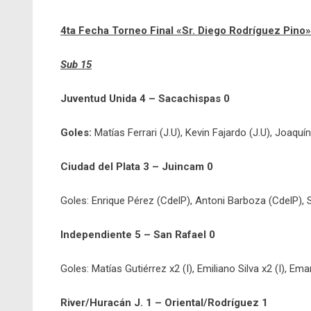
4ta Fecha Torneo Final «Sr. Diego Rodríguez Pino»
Sub 15
Juventud Unida 4 – Sacachispas 0
Goles:
Matías Ferrari (J.U), Kevin Fajardo (J.U), Joaquí
Ciudad del Plata 3 – Juincam 0
Goles: Enrique Pérez (CdelP), Antoni Barboza (CdelP), 
Independiente 5 – San Rafael 0
Goles: Matías Gutiérrez x2 (I), Emiliano Silva x2 (I), Em
River/Huracán J. 1 – Oriental/Rodríguez 1