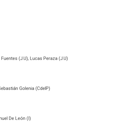
n Fuentes (J.U), Lucas Peraza (J.U)
Sebastián Golenia (CdelP)
anuel De León (I)